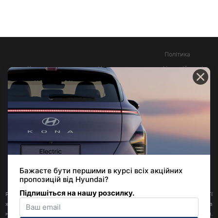
Політика
Контакти
Новини
конфіденційності
Довідник офіційних
Юридична
витрат палива та
інформація
викидів СО2
© 2026 | Хюндай Мотор Україна | Усі права захищені
Розміщена на цьому сайті інформація щодо наявності продукції, її
характеристик, (орієнтовних) цін, інших умов її продажу, а також умов
надання будь-яких послуг не є пропозицією укласти договір (офертою).