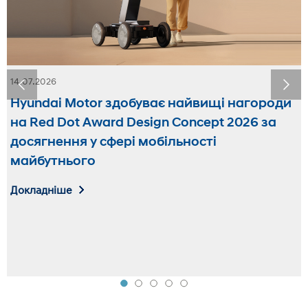
14.07.2026
20.05.2026
Hyundai Motor здобуває найвищі нагороди
Мобільна роботизована платформа MobED
на Red Dot Award Design Concept 2026 за
від Hyundai Motor Group отримала
досягнення у сфері мобільності
перемогу Red Dot Design Award 2026
майбутнього
Докладніше
Докладніше