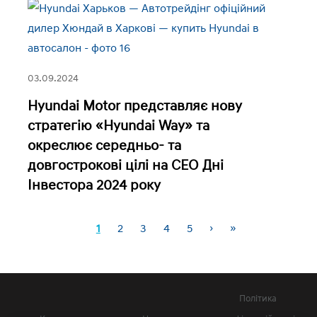
03.09.2024
Hyundai Motor представляє нову
стратегію «Hyundai Way» та
окреслює середньо- та
довгострокові цілі на CEO Дні
Інвестора 2024 року
1
2
3
4
5
›
»
Сторінки
Політика