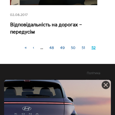
02.08.2017
Відповідальність на дорогах –
передусім
«
‹
…
48
49
50
51
52
Сторінки
Політика
Контакти
Новини
конфіденційності
Довідник офіційних
Юридична
витрат палива та
інформація
викидів СО2
КНОПКА