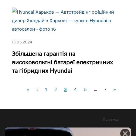
13.05.2024
Збільшена гарантія на
високовольтні батареї електричних
та гібридних Hyundai
«
‹
1
2
3
4
5
…
›
»
Сторінки
Політика
Контакти
Новини
конфіденційності