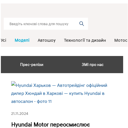
Усі
Моделі
Автошоу
Технології та дизайн
Мотос
Прес-релізи
ЗМІ про нас
21.11.2024
Hyundai Motor переосмислює