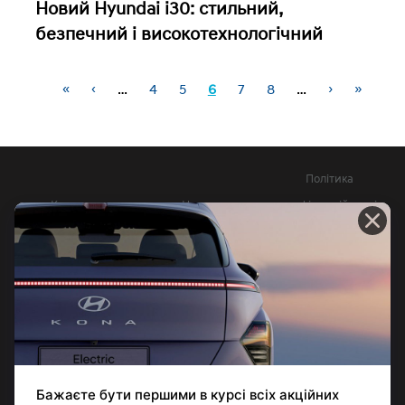
Новий Hyundai i30: стильний,
безпечний і високотехнологічний
«
‹
…
4
5
6
7
8
…
›
»
Сторінки
Політика
Контакти
Новини
конфіденційності
Довідник офіційних
Юридична
витрат палива та
інформація
викидів СО2
КНОПКА
ЗВ'ЯЗКУ