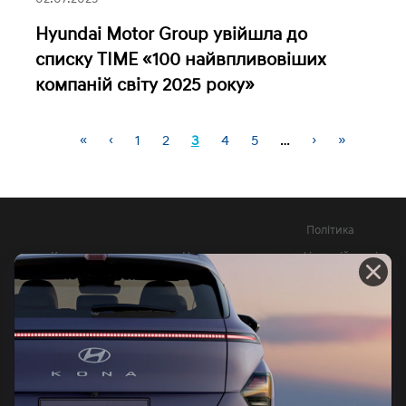
Hyundai Motor Group увійшла до
списку TIME «100 найвпливовіших
компаній світу 2025 року»
«
‹
1
2
3
4
5
…
›
»
Сторінки
Політика
Контакти
Новини
конфіденційності
Довідник офіційних
Юридична
витрат палива та
інформація
викидів СО2
КНОПКА
ЗВ'ЯЗКУ