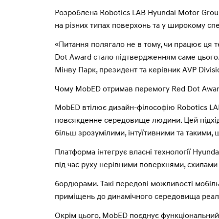
Розроблена Robotics LAB Hyundai Motor Gro
на різних типах поверхонь та у широкому спе
«Питання полягало не в тому, чи працює ця т
Dot Award стало підтвердженням саме цього.
Мінву Парк, президент та керівник AVP Divis
Чому MobED отримав перемогу Red Dot Awa
MobED втілює дизайн-філософію Robotics LAB
повсякденне середовище людини. Цей підхід 
більш зрозумілими, інтуїтивними та такими,
Платформа інтегрує власні технології Hyundai
під час руху нерівними поверхнями, схилами
бордюрами. Такі передові можливості мобіл
приміщень до динамічного середовища реаль
Окрім цього, MobED поєднує функціональний,