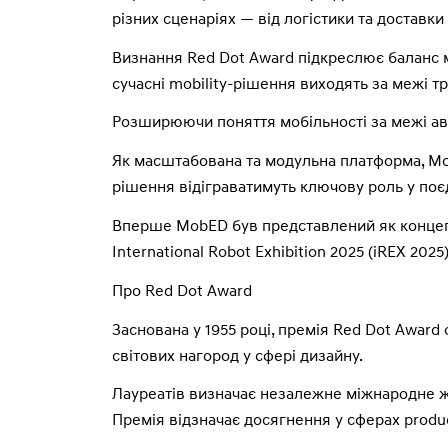
різних сценаріях — від логістики та доставки
Визнання Red Dot Award підкреслює баланс 
сучасні mobility-рішення виходять за межі т
Розширюючи поняття мобільності за межі ав
Як масштабована та модульна платформа, Mob
рішення відіграватимуть ключову роль у поє
Вперше MobED був представлений як концепт
International Robot Exhibition 2025 (iREX 20
Про Red Dot Award
Заснована у 1955 році, премія Red Dot Award
світових нагород у сфері дизайну.
Лауреатів визначає незалежне міжнародне журі
Премія відзначає досягнення у сферах product