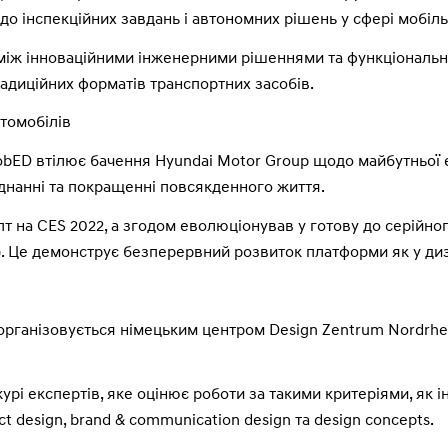
 до інспекційних завдань і автономних рішень у сфері мобіль
між інноваційними інженерними рішеннями та функціональ
радиційних форматів транспортних засобів.
томобілів
ED втілює бачення Hyundai Motor Group щодо майбутньої ек
днанні та покращенні повсякденного життя.
 на CES 2022, а згодом еволюціонував у готову до серійно
25). Це демонструє безперервний розвиток платформи як у диза
 організовується німецьким центром Design Zentrum Nordrhe
 експертів, яке оцінює роботи за такими критеріями, як інн
 design, brand & communication design та design concepts.