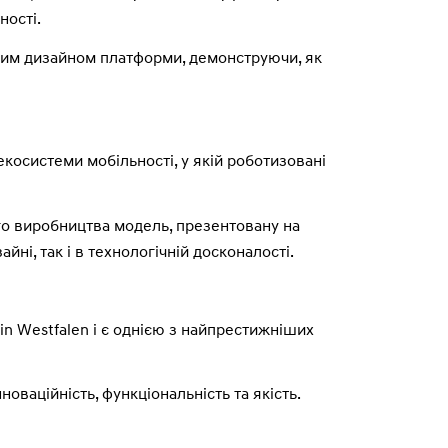
ності.
ним дизайном платформи, демонструючи, як
осистеми мобільності, у якій роботизовані
го виробництва модель, презентовану на
йні, так і в технологічній досконалості.
in Westfalen і є однією з найпрестижніших
оваційність, функціональність та якість.