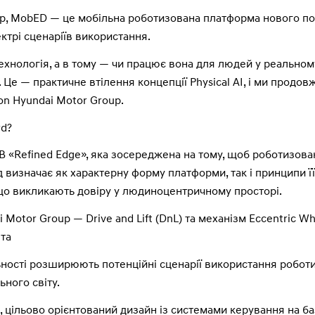
up, MobED — це мобільна роботизована платформа нового по
ктрі сценаріїв використання.
ехнологія, а в тому — чи працює вона для людей у реальном
 Це — практичне втілення концепції Physical AI, і ми прод
ion Hyundai Motor Group.
rd?
 «Refined Edge», яка зосереджена на тому, щоб роботизова
визначає як характерну форму платформи, так і принципи її
 що викликають довіру у людиноцентричному просторі.
 Motor Group — Drive and Lift (DnL) та механізм Eccentric Wh
 та
ьності розширюють потенційні сценарії використання робот
ного світу.
 цільово орієнтований дизайн із системами керування на баз