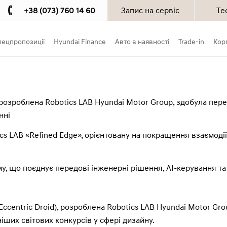
+38 (073) 760 14 60
Запис на сервіс
Те
пецпропозиції
Hyundai Finance
Авто в наявності
Trade-in
Кор
озроблена Robotics LAB Hyundai Motor Group, здобула пере
нні
cs LAB «Refined Edge», орієнтовану на покращення взаємоді
, що поєднує передові інженерні рішення, AI-керування т
ccentric Droid), розроблена Robotics LAB Hyundai Motor Gr
іших світових конкурсів у сфері дизайну.