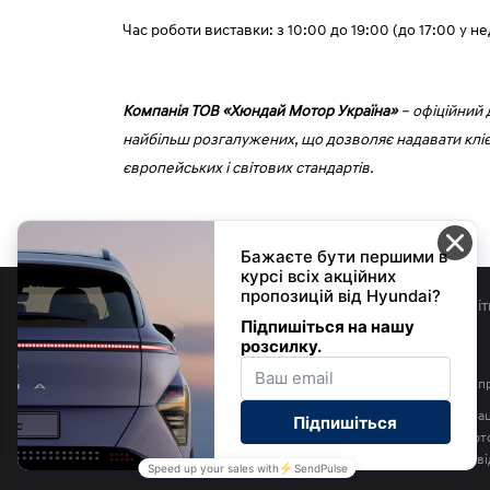
Час роботи виставки: з 10:00 до 19:00 (до 17:00 у не
Компанія ТOВ «Хюндай Мотор Україна»
– офіційний 
найбільш розгалужених, що дозволяє надавати кліє
європейських і світових стандартів.
Контакти
Новини
Політ
© 2026 | Хюндай Мотор Україна | Усі 
Розміщена на цьому сайті інформаці
пропозицією укласти договір (оферт
остаточною і підлягає уточненню у в