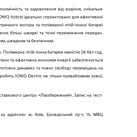
ономічність та задоволення від водіння, унікальне
IONIQ Hybrid ідеально спроектовано для ефективної
ичного мотора та полімерної літій-іонної батареї
ечує більш швидкі та точні перемикання передач.
гким, швидким та безпечним.
 Полімерна літій-іонна батарея ємністю 28 Квт·год,
зпеки та ефективна економія енергії забезпечується
, потужну динаміку та повну свободу переміщень на
обить IONIQ Electric не тільки привабливим зовні,
иставкового центру «Лівобережний». Запис на тест-
а адресою: м. Київ, Броварський пр-т, 15, МВЦ