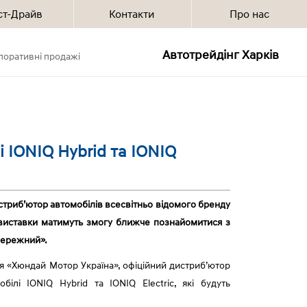
ст-Драйв
Контакти
Про нас
Автотрейдінг Харків
поративні продажі
 IONIQ Hybrid та IONIQ
истриб’ютор автомобілів всесвітньо відомого бренду
чі виставки матимуть змогу ближче познайомитися з
обережний».
нія «Хюндай Мотор Україна», офіційний дистриб’ютор
ілі IONIQ Hybrid та IONIQ Electric, які будуть