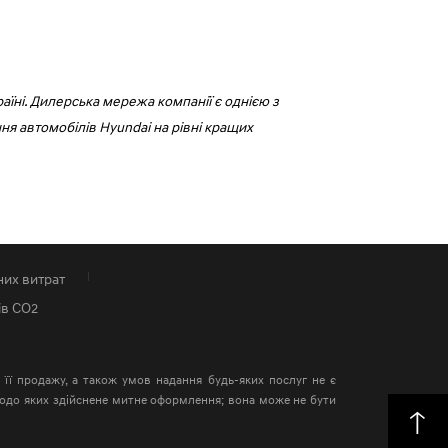
аїні. Дилерська мережа компанії є однією з
я автомобілів Hyundai на рівні кращих
них витрат
ів СО2
в її продажу, а також умов надання будь-яких послуг не є
 щодо яких здійснене митне оформлення; вона може не бути