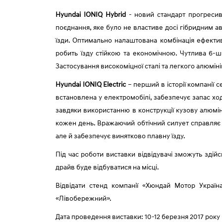
Hyundai IONIQ Hybrid
- новий стандарт прогресивно
поєднання, яке було не властиве досі гібридним а
їзди. Оптимально налаштована комбінація ефективн
робить їзду стійкою та економічною. Чутлива 6-
Застосування високоміцної сталі та легкого алюмін
Hyundai IONIQ Electric
– перший в історії компанії 
встановлена у електромобілі, забезпечує запас ход
завдяки використанню в конструкції кузову алюмін
кожен день. Вражаючий обтічний силует справляє н
але й забезпечує винятково плавну їзду.
Під час роботи виставки відвідувачі зможуть здій
драйв буде відбуватися на місці.
Відвідати стенд компанії «Хюндай Мотор Україн
«Лівобережний».
Дата проведення виставки: 10-12 березня 2017 року