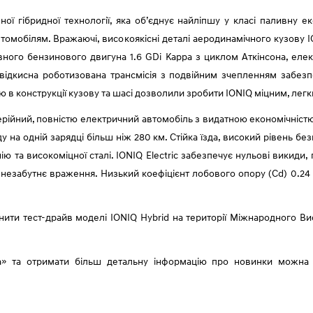
ї гібридної технології, яка об’єднує найліпшу у класі паливну ек
втомобілям. Вражаючі, високоякісні деталі аеродинамічного кузову 
ого бензинового двигуна 1.6 GDi Kappa з циклом Аткінсона, електр
швідкисна роботизована трансмісія з подвійним зчепленням забезп
ію в конструкції кузову та шасі дозволили зробити IONIQ міцним, ле
серійний, повністю електричний автомобіль з видатною економічністю.
у на одній зарядці більш ніж 280 км. Стійка їзда, високий рівень бе
ію та високоміцної сталі. IONIQ Electric забезпечує нульові викиди
езабутнє враження. Низький коефіцієнт лобового опору (Cd) 0.24 р
снити тест-драйв моделі IONIQ Hybrid на території Міжнародного В
а» та отримати більш детальну інформацію про новинки можна з