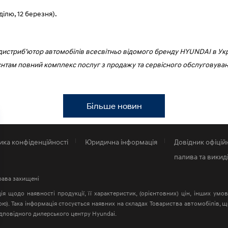
ділю, 12 березня).
дистриб’ютор автомобілів всесвітньо відомого бренду HYUNDAI в Укр
нтам повний комплекс послуг з продажу та сервісного обслуговуванн
Більше новин
ика конфіденційності
Юридична інформація
Довідник офіцій
палива та викид
права захищені
я щодо наявності продукції, її характеристик, (орієнтовних) цін, інших умо
ою). Така інформація стосується наявних на складах Товариства автомобілів,
ідповідного дилерського центру Hyundai.