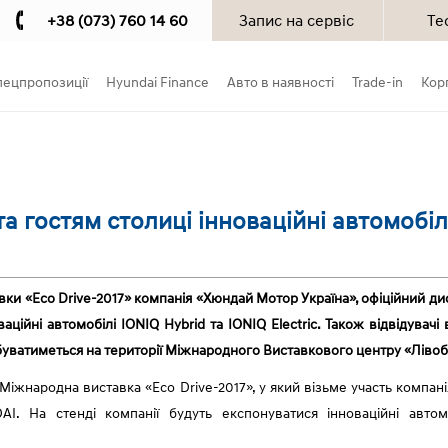
+38 (073) 760 14 60
Запис на сервіс
Те
пецпропозиції
Hyundai Finance
Авто в наявності
Trade-in
Кор
а гостям столиці інноваційні автомобілі
авки «Eco Drive-2017» компанія «Хюндай Мотор Україна», офіційний д
ваційні автомобілі IONIQ Hybrid та IONIQ Electric. Також відвідува
ідбуватиметься на території Міжнародного Виставкового центру «Лів
I Міжнародна виставка «Eco Drive-2017», у який візьме участь компа
I. На стенді компанії будуть експонуватися інноваційні автомоб