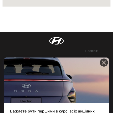
Політика
Контакти
Новини
конфіденційності
Довідник офіційних
Юридична
витрат палива та
інформація
викидів СО2