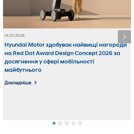
14.07.2026
20.05.2026
Hyundai Motor здобуває найвищі нагороди
Мобільна роботизована платформа MobED
на Red Dot Award Design Concept 2026 за
від Hyundai Motor Group отримала
досягнення у сфері мобільності
перемогу Red Dot Design Award 2026
майбутнього
Докладніше
Докладніше