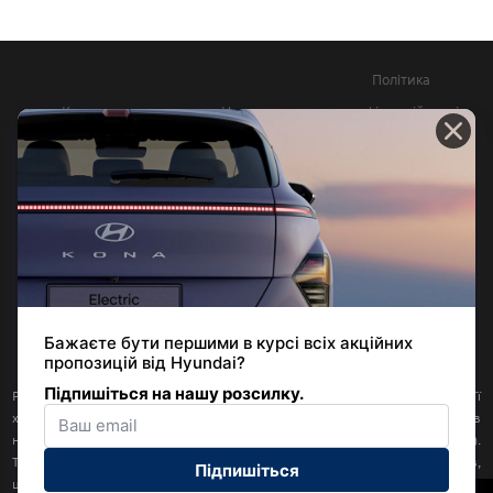
Політика
Контакти
Новини
конфіденційності
Довідник офіційних
Юридична
витрат палива та
інформація
викидів СО2
© 2026 | Хюндай Мотор Україна | Усі права захищені
Розміщена на цьому сайті інформація щодо наявності продукції, її
характеристик, (орієнтовних) цін, інших умов її продажу, а також умов
надання будь-яких послуг не є пропозицією укласти договір (офертою).
Така інформація стосується наявних на складах Товариства автомобілів,
щодо яких здійснене митне оформлення; вона може не бути остаточною і