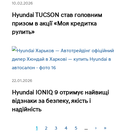
10.02.2026
Hyundai TUCSON став головним
призом в акції «Моя кредитка
рулить»
22.01.2026
Hyundai IONIQ 9 отримує найвищі
відзнаки за безпеку, якість і
надійність
1
2
3
4
5
…
›
»
Сторінки