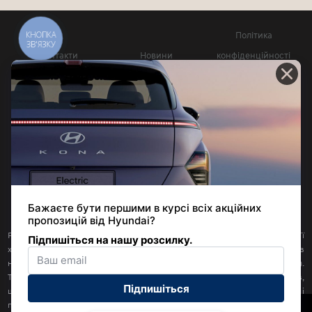
Політика
КНОПКА
ЗВ'ЯЗКУ
Контакти
Новини
конфіденційності
Довідник офіційних
Юридична
витрат палива та
інформація
викидів СО2
© 2026 | Хюндай Мотор Україна | Усі права захищені
Розміщена на цьому сайті інформація щодо наявності продукції, її
характеристик, (орієнтовних) цін, інших умов її продажу, а також умов
надання будь-яких послуг не є пропозицією укласти договір (офертою).
Така інформація стосується наявних на складах Товариства автомобілів,
щодо яких здійснене митне оформлення; вона може не бути остаточною і
підлягає уточненню у відповідного дилерського центру Hyundai.