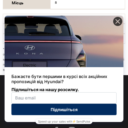
Місць
8
Загальна інформація
Габарити
Колеса
КНОПКА
ЗВ'ЯЗКУ
* Дані показники визначені Європейським центром сертифікації на основі
оригінальних стендових випробувань. Реальні експлуатаційні показники
можуть відрізнятися в залежності від географічного положення, дорожніх і
погодних умов, щільності руху, технічного стану автомобіля, якості
вживаного палива, стилю і навиків керування.
Політика
Контакти
Новини
конфіденційності
Довідник офіційних
Юридична
витрат палива та
інформація
викидів СО2