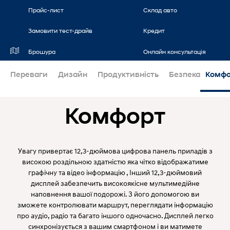
Прайс-лист
Склад авто
Кредит
Замовити тест-драйв
Брошура
Онлайн консультація
Переваги
Дизайн
Продуктивність
Безпека
Комфо
Комфорт
Увагу привертає 12,3-дюймова цифрова панель приладів з
високою роздільною здатністю яка чітко відображатиме
графічну та відео інформацію , Інший 12,3-дюймовий
дисплей забезпечить високоякісне мультимедійне
наповнення вашої подорожі. З його допомогою ви
зможете контролювати маршрут, переглядати інформацію
про аудіо, радіо та багато іншого одночасно. Дисплей легко
синхронізується з вашим смартфоном і ви матимете